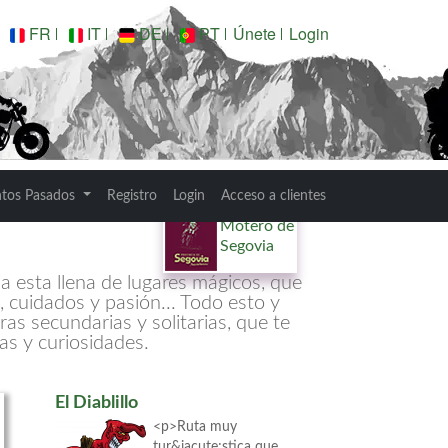
FR
IT
DE
PT
Únete
Login
ntos Pasados
Registro
Login
Acceso a clientes
Pasaporte
Motero de
Segovia
via esta llena de lugares mágicos, que
 cuidados y pasión... Todo esto y
s secundarias y solitarias, que te
as y curiosidades.
El Diablillo
<p>Ruta muy
tur&iacute;stica que