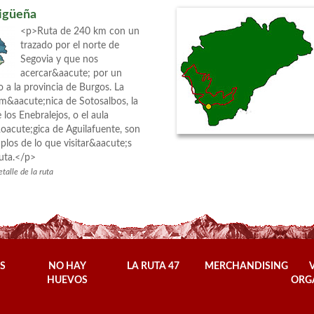
igüeña
<p>Ruta de 240 km con un
trazado por el norte de
Segovia y que nos
acercar&aacute; por un
a la provincia de Burgos. La
rom&aacute;nica de Sotosalbos, la
los Enebralejos, o el aula
oacute;gica de Aguilafuente, son
plos de lo que visitar&aacute;s
ruta.</p>
talle de la ruta
S
NO HAY
LA RUTA 47
MERCHANDISING
HUEVOS
ORG