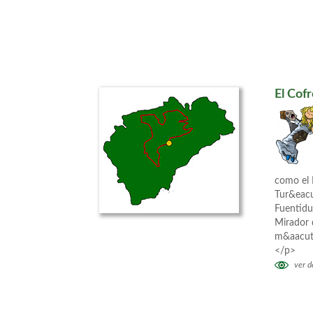
El Cof
como el 
Tur&eacu
Fuentidu
Mirador 
m&aacute
</p>
ver de