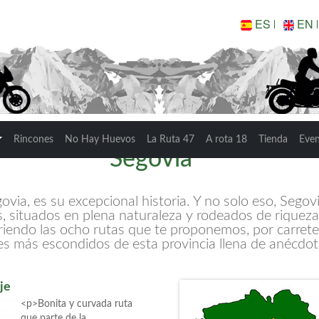
ES
EN
Rincones
No Hay Huevos
La Ruta 47
A rota 18
Tienda
Eve
Segovia
egovia, es su excepcional historia. Y no solo eso, Sego
 situados en plena naturaleza y rodeados de riqueza,
endo las ocho rutas que te proponemos, por carretera
nes más escondidos de esta provincia llena de anécdot
je
<p>Bonita y curvada ruta
que parte de la