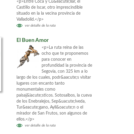
<p>Entre Coca y Cu&eacute;llar, el
Castillo de Iscar, otro imprescindible
situado en la la vecina provincia de
Valladolid.</p>
ver detalle de la ruta
El Buen Amor
<p>La ruta reina de las
ocho que te proponemos
para conocer en
profundidad la provincia de
Segovia, con 325 km a lo
largo de los cuales, podr&aacute;s visitar
lugares con encanto tanto
monumentales como
paisaj&iacute;sticos. Sotosalbos, la cueva
de los Enebralejos, Sep&uacute;lveda,
Tur&eacute;gano, Ayll&oacute;n o el
mirador de San Frutos, son algunos de
ellos.</p>
ver detalle de la ruta