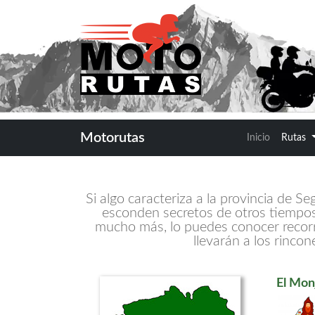
Motorutas
Inicio
Rutas
Si algo caracteriza a la provincia de S
esconden secretos de otros tiempos,
mucho más, lo puedes conocer recorri
llevarán a los rinco
El Mon