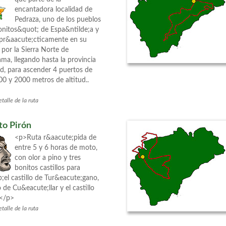
encantadora localidad de
Pedraza, uno de los pueblos
nitos&quot; de Espa&ntilde;a y
 pr&aacute;cticamente en su
 por la Sierra Norte de
ma, llegando hasta la provincia
d, para ascender 4 puertos de
00 y 2000 metros de altitud..
talle de la ruta
to Pirón
<p>Ruta r&aacute;pida de
entre 5 y 6 horas de moto,
con olor a pino y tres
bonitos castillos para
;el castillo de Tur&eacute;gano,
lo de Cu&eacute;llar y el castillo
.</p>
talle de la ruta