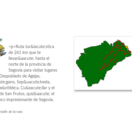
re
<p>Ruta tur&iacute;stica
de 261 km que te
llevar&aacute; hasta el
norte de la provincia de
Segovia para visitar lugares
Despoblado de Agejas,
te;gano, Sep&uacute;lveda,
e&ntilde;a, Cu&eacute;llar y el
de San Frutos, quiz&aacute; el
;s impresionante de Segovia.
talle de la ruta