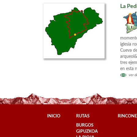
La Ped
momento 
iglesia 
Cueva de 
arqueol&
tres ejem
en esta 
ver de
INICIO
RUTAS
RINCONE
BURGOS
GIPUZKOA