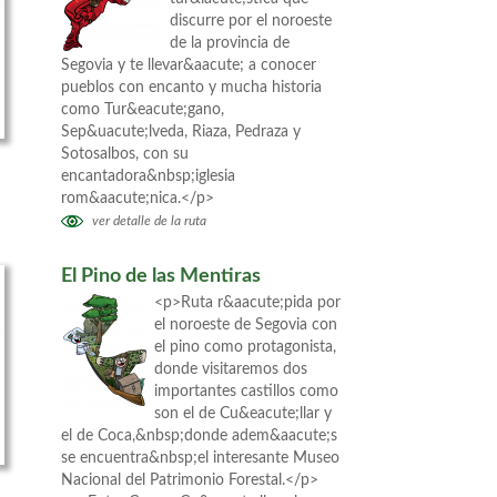
discurre por el noroeste
de la provincia de
Segovia y te llevar&aacute; a conocer
pueblos con encanto y mucha historia
como Tur&eacute;gano,
Sep&uacute;lveda, Riaza, Pedraza y
Sotosalbos, con su
encantadora&nbsp;iglesia
rom&aacute;nica.</p>
ver detalle de la ruta
El Pino de las Mentiras
<p>Ruta r&aacute;pida por
el noroeste de Segovia con
el pino como protagonista,
donde visitaremos dos
importantes castillos como
son el de Cu&eacute;llar y
el de Coca,&nbsp;donde adem&aacute;s
se encuentra&nbsp;el interesante Museo
Nacional del Patrimonio Forestal.</p>