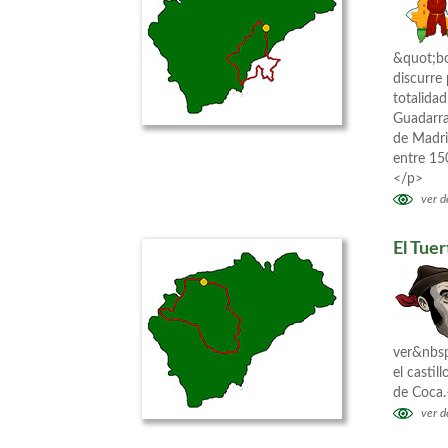
&quot;bo
discurre
totalidad
Guadarra
de Madri
entre 15
</p>
ver de
El Tuer
ver&nbsp
el castil
de Coca
ver de