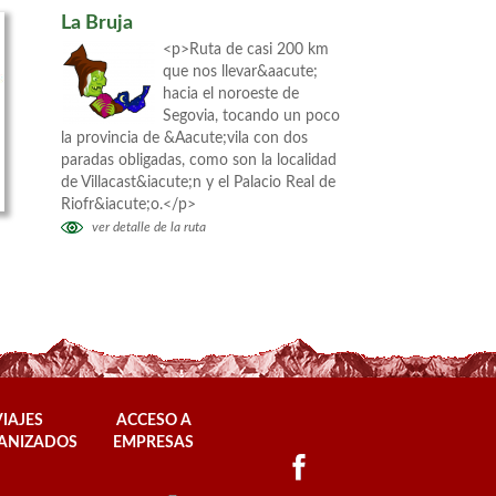
La Bruja
<p>Ruta de casi 200 km
que nos llevar&aacute;
hacia el noroeste de
Segovia, tocando un poco
la provincia de &Aacute;vila con dos
paradas obligadas, como son la localidad
de Villacast&iacute;n y el Palacio Real de
Riofr&iacute;o.</p>
ver detalle de la ruta
VIAJES
ACCESO A
ANIZADOS
EMPRESAS