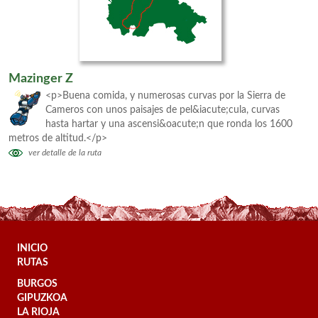
Mazinger Z
<p>Buena comida, y numerosas curvas por la Sierra de
Cameros con unos paisajes de pel&iacute;cula, curvas
hasta hartar y una ascensi&oacute;n que ronda los 1600
metros de altitud.</p>
ver detalle de la ruta
INICIO
RUTAS
BURGOS
GIPUZKOA
LA RIOJA