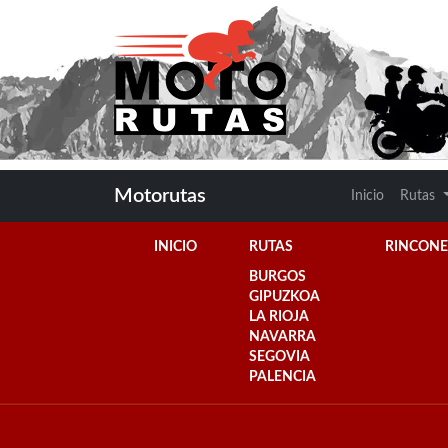
Motorutas
Inicio
Rutas
INICIO
RUTAS
RINCONE
BURGOS
GIPUZKOA
LA RIOJA
NAVARRA
SEGOVIA
PALENCIA