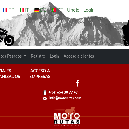
FR
IT
DE
PT
Únete
Login
ntos Pasados
Registro
Login
Acceso a clientes
VIAJES
ACCESO A
ANIZADOS
EMPRESAS
+(34) 654 80 77 49
info@motorutas.com