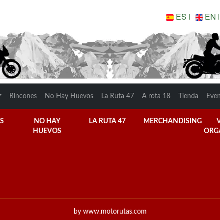
ES
EN
Rincones
No Hay Huevos
La Ruta 47
A rota 18
Tienda
Eve
S
NO HAY
LA RUTA 47
MERCHANDISING
HUEVOS
ORG
by www.motorutas.com