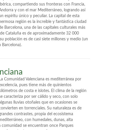
Ibérica, compartiendo sus fronteras con Francia,
Andorra y con el mar Mediterráneo, logrando así
un espíritu único y peculiar. La capital de esta
hermosa región es la increíble y fantástica ciudad
de Barcelona, una de las capitales culturales más
io de Cataluña es de aproximadamente 32 000
u población es de casi siete millones y medio (un
n Barcelona).
nciana
La Comunidad Valenciana es mediterránea por
excelencia, pues tiene más de quinientos
kilómetros de costa e islotes. El clima de la región
se caracteriza por ser cálido y seco, con solo
algunas lluvias otoñales que en ocasiones se
convierten en torrenciales. Su naturaleza es de
grandes contrastes, propia del ecosistema
mediterráneo, con humedales, dunas, alta
ta comunidad se encuentran once Parques