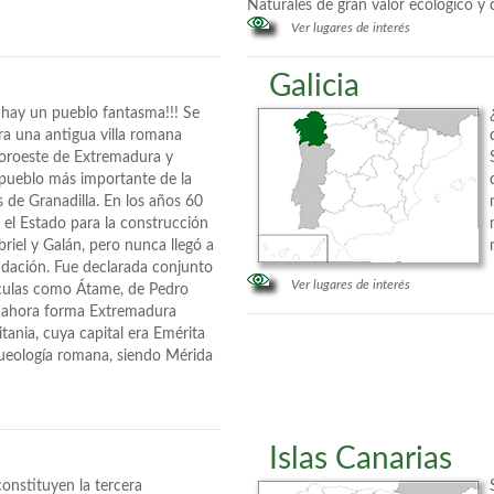
Naturales de gran valor ecológico y 
Ver lugares de interés
Galicia
 hay un pueblo fantasma!!! Se
Era una antigua villa romana
noroeste de Extremadura y
 pueblo más importante de la
 de Granadilla. En los años 60
 el Estado para la construcción
riel y Galán, pero nunca llegó a
ndación. Fue declarada conjunto
Ver lugares de interés
lículas como Átame, de Pedro
ue ahora forma Extremadura
ania, cuya capital era Emérita
queología romana, siendo Mérida
Islas Canarias
constituyen la tercera