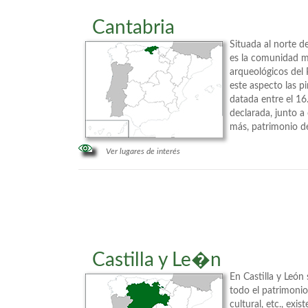
Cantabria
Situada al norte de
es la comunidad m
arqueológicos del 
este aspecto las p
datada entre el 16
declarada, junto a
más, patrimonio d
Ver lugares de interés
Castilla y Le�n
En Castilla y León
todo el patrimonio 
cultural, etc., exi