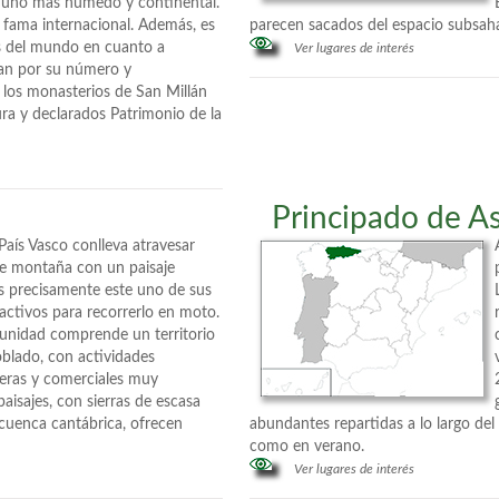
, uno más húmedo y continental.
 fama internacional. Además, es
parecen sacados del espacio subsaha
es del mundo en cuanto a
Ver lugares de interés
acan por su número y
los monasterios de San Millán
ura y declarados Patrimonio de la
Principado de As
 País Vasco conlleva atravesar
de montaña con un paisaje
s precisamente este uno de sus
ractivos para recorrerlo en moto.
munidad comprende un territorio
blado, con actividades
ueras y comerciales muy
 paisajes, con sierras de escasa
a cuenca cantábrica, ofrecen
abundantes repartidas a lo largo de
como en verano.
Ver lugares de interés