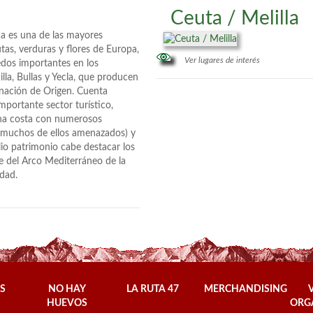
Ceuta / Melilla
ca es una de las mayores
tas, verduras y flores de Europa,
Ver lugares de interés
dos importantes en los
lla, Bullas y Yecla, que producen
ación de Origen. Cuenta
portante sector turístico,
na costa con numerosos
 (muchos de ellos amenazados) y
io patrimonio cabe destacar los
e del Arco Mediterráneo de la
dad.
S
NO HAY
LA RUTA 47
MERCHANDISING
HUEVOS
ORG