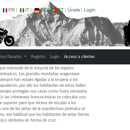
FR
IT
DE
PT
Únete
Login
Nuevo Rincón
¿Por qué las chimeneas del Pirineo tienen esa
ntos Pasados
Registro
Login
Acceso a clientes
forma? No son chimeneas, sino espantabrujas lo
que sobresale de la mayoría de los tejados
pirenaicos. Las grandes montañas aragonesas
siempre han estado ligadas a la brujería y los
aquelarres, por ello los habitantes de estos bellos
parajes protegían sus casas como fuera necesario.
En las chimeneas troncocónicas se colocaba una
e superior para que hiciera de escudo a los
 una de las señas de la arquitectura pirenaica al
o, era habitual que los habitantes de estas tierras
oj o símbolos en forma de cruz.