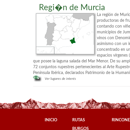
Regi�n de Murcia
La región de Muri
productoras de fru
contando con viñe
municipios de Jumi
vinos con Denomin
asimismo con un im
concentrado en u
espacios vírgenes
que posee la laguna salada del Mar Menor. De su ampl
72 conjuntos rupestres pertenecientes al Arte Rupestr
Península Ibérica, declarados Patrimonio de la Humani
Ver lugares de interés
INICIO
RUTAS
RINCONE
BURGOS