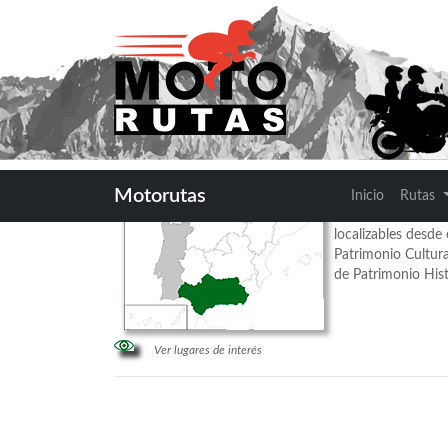
Andaluc�a
Motorutas
Andalucía cuenta c
Inicio
Rutas
distribuyen por to
localizables desde 
Patrimonio Cultura
de Patrimonio Hist
Ver lugares de interés