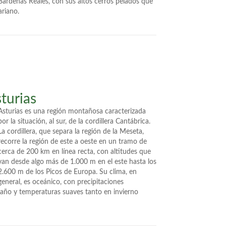
Bardenas Reales, con sus altos cerros pelados que
riano.
turias
Asturias es una región montañosa caracterizada
por la situación, al sur, de la cordillera Cantábrica.
La cordillera, que separa la región de la Meseta,
recorre la región de este a oeste en un tramo de
cerca de 200 km en línea recta, con altitudes que
van desde algo más de 1.000 m en el este hasta los
2.600 m de los Picos de Europa. Su clima, en
general, es oceánico, con precipitaciones
l año y temperaturas suaves tanto en invierno