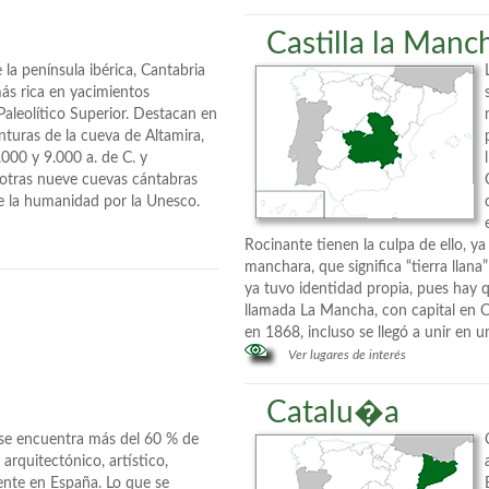
Castilla la Manc
 la península ibérica, Cantabria
ás rica en yacimientos
Paleolítico Superior. Destacan en
inturas de la cueva de Altamira,
.000 y 9.000 a. de C. y
 otras nueve cuevas cántabras
e la humanidad por la Unesco.
Rocinante tienen la culpa de ello, y
manchara, que significa “tierra llan
ya tuvo identidad propia, pues hay 
llamada La Mancha, con capital en Ci
en 1868, incluso se llegó a unir en 
Ver lugares de interés
Catalu�a
 se encuentra más del 60 % de
arquitectónico, artístico,
stente en España. Lo que se