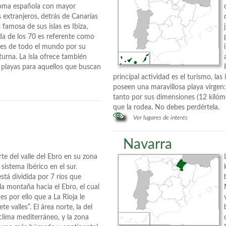
oma española con mayor
 extranjeros, detrás de Canarias
famosa de sus islas es Ibiza,
da de los 70 es referente como
nes de todo el mundo por su
turna. La isla ofrece también
 playas para aquellos que buscan
principal actividad es el turismo, la
poseen una maravillosa playa virgen:
tanto por sus dimensiones (12 kilóme
que la rodea. No debes perdértela.
Ver lugares de interés
Navarra
rte del valle del Ebro en su zona
 sistema Ibérico en el sur.
tá dividida por 7 ríos que
a montaña hacia el Ebro, el cual
 es por ello que a La Rioja le
ete valles”. El área norte, la del
 clima mediterráneo, y la zona