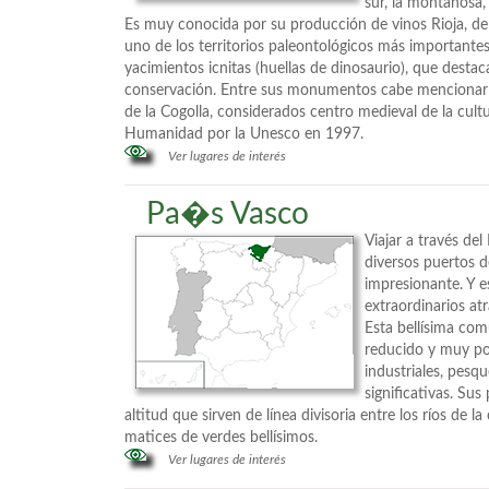
sur, la montañosa
Es muy conocida por su producción de vinos Rioja, de
uno de los territorios paleontológicos más important
yacimientos icnitas (huellas de dinosaurio), que dest
conservación. Entre sus monumentos cabe mencionar 
de la Cogolla, considerados centro medieval de la cult
Humanidad por la Unesco en 1997.
Ver lugares de interés
Pa�s Vasco
Viajar a través del
diversos puertos 
impresionante. Y e
extraordinarios at
Esta bellísima co
reducido y muy po
industriales, pesq
significativas. Sus
altitud que sirven de línea divisoria entre los ríos de l
matices de verdes bellísimos.
Ver lugares de interés