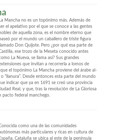
ha
La Mancha no es un topónimo más. Además de
ser el apelativo por el que se conoce a las gentes
nobles de aquella zona, es el nombre eterno que
paseó por el mundo un caballero de triste figura
llamado Don Quijote. Pero ¿por qué esa parte de
Castilla, ese trozo de la Meseta conocido antes
como La Nueva, se llama así? Sus grandes
extensiones que invitan a recorrerla a lomos de
a que el topónimo La Mancha proviene del árabe al-
a” o “llanura”. Desde entonces esta parte del mundo
que indicar que ya en 1691 se creó una provincia
udad Real, y que, tras la revolución de La Gloriosa
un pacto federal manchego.
Conocida como una de las comunidades
autónomas más particulares y ricas en cultura de
España, Cataluña se ubica al este de la península