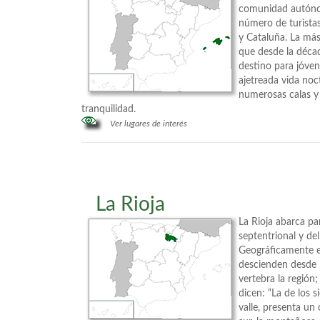
comunidad autón
número de turistas
y Cataluña. La más 
que desde la déca
destino para jóve
ajetreada vida noc
numerosas calas y
tranquilidad.
Ver lugares de interés
La Rioja
La Rioja abarca pa
septentrional y del
Geográficamente es
descienden desde l
vertebra la región;
dicen: “La de los si
valle, presenta un