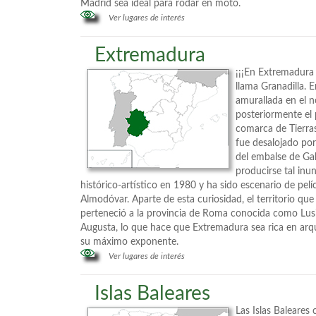
Madrid sea ideal para rodar en moto.
Ver lugares de interés
Extremadura
¡¡¡En Extremadura
llama Granadilla. 
amurallada en el 
posteriormente el
comarca de Tierras
fue desalojado por
del embalse de Gab
producirse tal inu
histórico-artístico en 1980 y ha sido escenario de pe
Almodóvar. Aparte de esta curiosidad, el territorio q
perteneció a la provincia de Roma conocida como Lusit
Augusta, lo que hace que Extremadura sea rica en ar
su máximo exponente.
Ver lugares de interés
Islas Baleares
Las Islas Baleares 