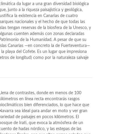
climática da lugar a una gran diversidad biológica
que, junto a la riqueza paisajística y geológica,
justifica la existencia en Canarias de cuatro
parques nacionales y el hecho de que todas las
islas tengan reservas de la biosfera de la Unesco, y
algunas cuenten además con zonas declaradas
Patrimonio de la Humanidad. A pesar de que su
s islas Canarias —en concreto la de Fuerteventura—
 la playa del Cofete. Es un lugar que impresiona
tros de longitud) como por la naturaleza salvaje
Llena de contrastes, donde en menos de 100
kilómetros en línea recta encontrarás rasgos
bioclimáticos bien diferenciados, lo que hace que
Navarra sea ideal para andar en moto y ver gran
variedad de paisajes en pocos kilómetros. El
bosque de Irati, que evoca la atmósfera de un
cuento de hadas nórdico, y las estepas de las