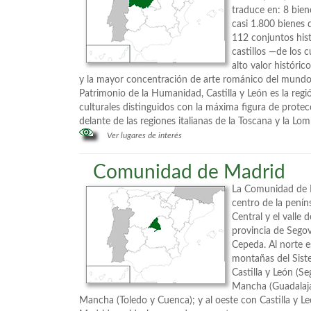
traduce en: 8 bie
casi 1.800 bienes d
112 conjuntos his
castillos —de los 
alto valor históric
y la mayor concentración de arte románico del mundo.
Patrimonio de la Humanidad, Castilla y León es la re
culturales distinguidos con la máxima figura de prote
delante de las regiones italianas de la Toscana y la Lom
Ver lugares de interés
Comunidad de Madrid
La Comunidad de M
centro de la peníns
Central y el valle d
provincia de Sego
Cepeda. Al norte e
montañas del Siste
Castilla y León (Se
Mancha (Guadalajar
Mancha (Toledo y Cuenca); y al oeste con Castilla y Le