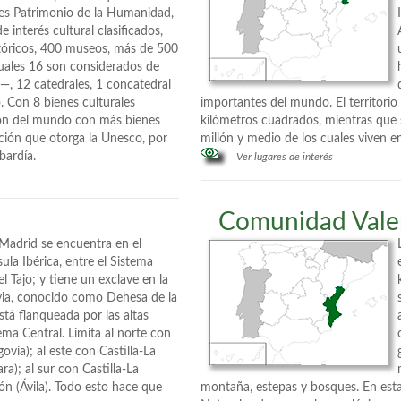
nes Patrimonio de la Humanidad,
e interés cultural clasificados,
tóricos, 400 museos, más de 500
cuales 16 son considerados de
o—, 12 catedrales, 1 concatedral
 Con 8 bienes culturales
importantes del mundo. El territor
gión del mundo con más bienes
kilómetros cuadrados, mientras que s
cción que otorga la Unesco, por
millón y medio de los cuales viven e
bardía.
Ver lugares de interés
Comunidad Vale
adrid se encuentra en el
ula Ibérica, entre el Sistema
el Tajo; y tiene un exclave en la
via, conocido como Dehesa de la
stá flanqueada por las altas
ma Central. Limita al norte con
govia); al este con Castilla-La
a); al sur con Castilla-La
ón (Ávila). Todo esto hace que
montaña, estepas y bosques. En es