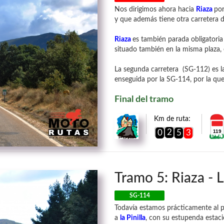
Nos dirigimos ahora hacia
Riaza
por
y que además tiene otra carretera 
Riaza
es también parada obligatoria
situado también en la misma plaza, 
La segunda carretera (SG-112) es 
enseguida por la SG-114, por la qu
Final del tramo
Km de ruta:
2
0
5
3
119
Tramo 5: Riaza - L
SG-114
Todavía estamos prácticamente al p
a
la Pinilla
, con su estupenda estaci