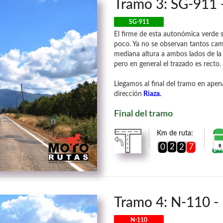
Tramo 3: SG-911 
SG-911
El firme de esta autonómica verde 
poco. Ya no se observan tantos ca
mediana altura a ambos lados de la
pero en general el trazado es recto.
Llegamos al final del tramo en apen
dirección
Riaza.
Final del tramo
Km de ruta:
2
0
2
7
8
Tramo 4: N-110 - 
N-110