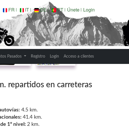
FR
IT
DE
PT
Únete
Login
Garmin
GPX
ntos Pasados
Registro
Login
Acceso a clientes
 repartidos en carreteras
autovías:
4.5 km.
acionales:
41.4 km.
e 1º nivel:
2 km.