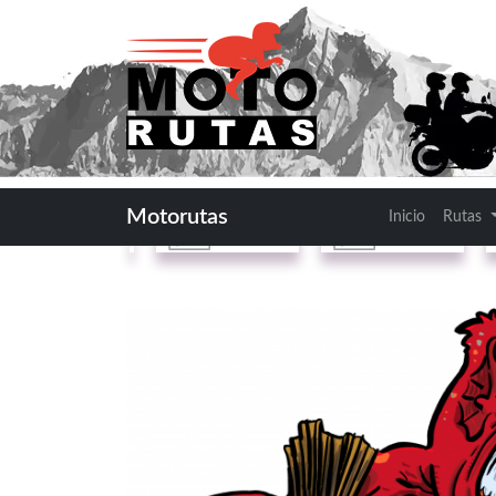
Rutas por
Segovia
: El Dia
Ruta
Ruta
Motorutas
Inicio
Rutas
resumida
detallada