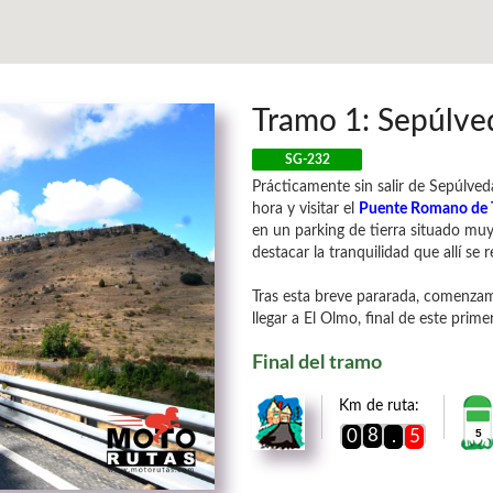
Tramo 1: Sepúlved
SG-232
Prácticamente sin salir de Sepúlve
hora y visitar el
Puente Romano de 
en un parking de tierra situado mu
destacar la tranquilidad que allí se 
Tras esta breve pararada, comenzam
llegar a El Olmo, final de este prime
Final del tramo
Km de ruta:
8
0
.
5
5