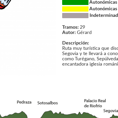
Autonómicas d
Autonómicas d
Indeterminada
Tramos:
29
Autor:
Gérard
Descripción:
Ruta muy turística que dis
Segovia y te llevará a con
como Turégano, Sepúlveda,
encantadora iglesia románi