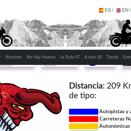
ES
EN
blillo
Ruta con
Lugares de
Kmz
Rincones
No Hay Huevos
La Ruta 47
A rota 18
Tienda
Eve
fotos
interés
Distancia:
209 Km.
de tipo:
Autopistas y 
Carreteras N
Autonómicas d