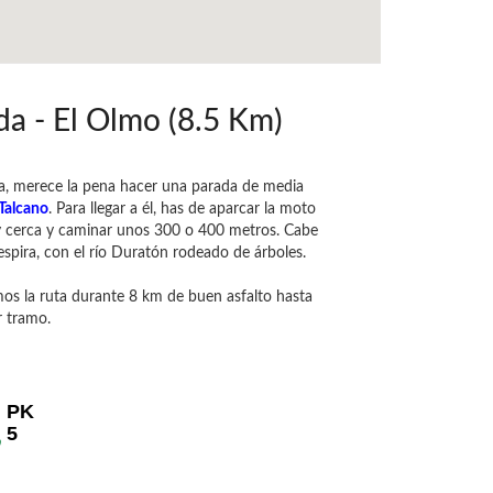
a - El Olmo (8.5 Km)
da, merece la pena hacer una parada de media
Talcano
. Para llegar a él, has de aparcar la moto
y cerca y caminar unos 300 o 400 metros. Cabe
respira, con el río Duratón rodeado de árboles.
os la ruta durante 8 km de buen asfalto hasta
r tramo.
PK
5