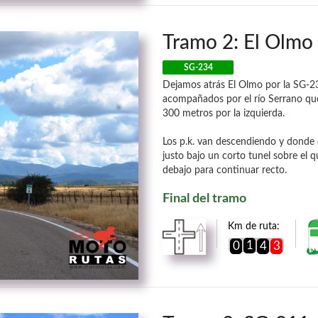
Tramo 2: El Olmo
SG-234
Dejamos atrás El Olmo por la SG-2
acompañados por el río Serrano que 
300 metros por la izquierda.
Los p.k. van descendiendo y donde de
justo bajo un corto tunel sobre el 
debajo para continuar recto.
Final del tramo
Km de ruta:
1
0
4
3