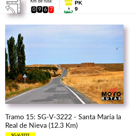
Km de ruta:
PK
9
9
0
6
7
9
Tramo 15: SG-V-3222 - Santa María la
Real de Nieva (12.3 Km)
SG-V-3222