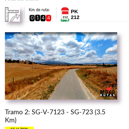
Km de ruta:
PK
212
1
0
4
4
212
Tramo 2: SG-V-7123 - SG-723 (3.5
Km)