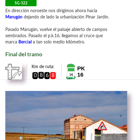
SG-322
En dirección noroeste nos dirigimos ahora hacia
Marugán
dejando de lado la urbanización Pinar Jardín.
Pasado Marugán, vuelve el paisaje abierto de campos
sembrados. Pasado el p.k.16, llegamos al cruce que
marca
Bercial
a tan solo medio kilómetro.
Final del tramo
Km de ruta:
PK
16
8
0
6
8
16