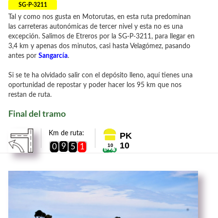
SG-P-3211
Tal y como nos gusta en Motorutas, en esta ruta predominan
las carreteras autonómicas de tercer nivel y esta no es una
excepción. Salimos de Etreros por la SG-P-3211, para llegar en
3,4 km y apenas dos minutos, casi hasta Velagómez, pasando
antes por
Sangarcía
.
Si se te ha olvidado salir con el depósito lleno, aquí tienes una
oportunidad de repostar y poder hacer los 95 km que nos
restan de ruta.
Final del tramo
Km de ruta:
PK
10
9
0
5
1
10