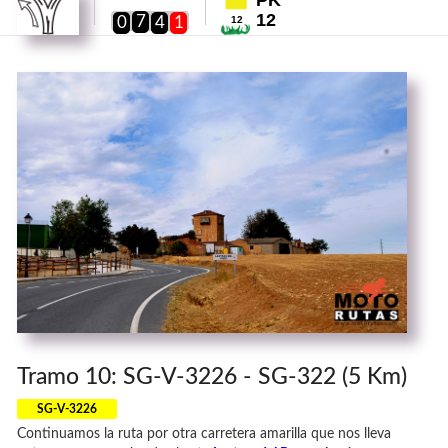
12
7
0
4
1
12
Tramo 10: SG-V-3226 - SG-322 (5 Km)
SG-V-3226
Continuamos la ruta por otra carretera amarilla que nos lleva