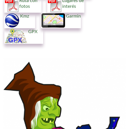
Ruta con
Lugares de
fotos
interés
Kmz
Garmin
GPX