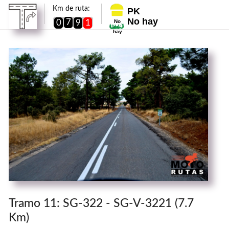
Km de ruta:
PK
No hay
7
0
9
1
No
hay
Tramo 11: SG-322 - SG-V-3221 (7.7
Km)