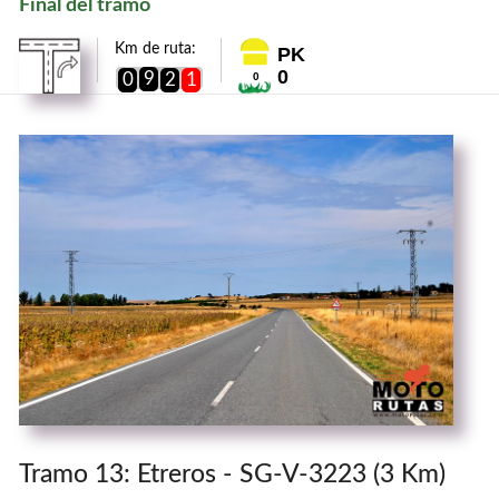
Final del tramo
Km de ruta:
PK
0
9
0
2
1
0
Tramo 13: Etreros - SG-V-3223 (3 Km)