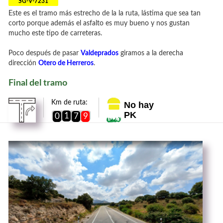
SG-V-7231
Este es el tramo más estrecho de la la ruta, lástima que sea tan
corto porque además el asfalto es muy bueno y nos gustan
mucho este tipo de carreteras.
Poco después de pasar
Valdeprados
giramos a la derecha
dirección
Otero de Herreros
.
Final del tramo
Km de ruta:
No hay
PK
1
0
7
9