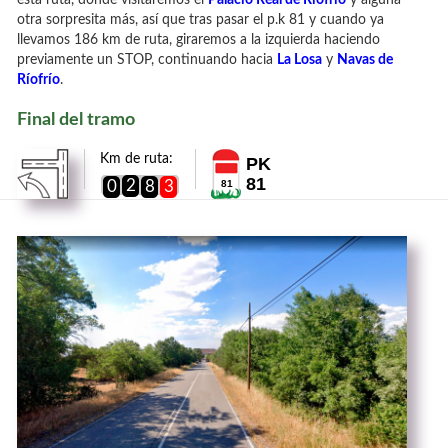
esta ruta, donde visitaremos el
Palacio Real de Ríofrío
y alguna
otra sorpresita más, así que tras pasar el p.k 81 y cuando ya
llevamos 186 km de ruta, giraremos a la izquierda haciendo
previamente un STOP, continuando hacia
La Losa
y
Navas de
Ríofrío
.
Final del tramo
Km de ruta:
PK
81
2
0
8
3
81