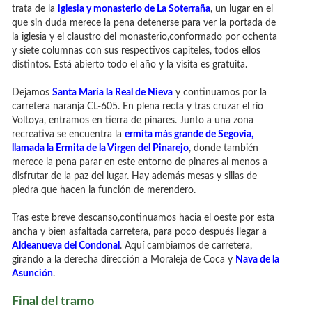
trata de la
iglesia y monasterio de La Soterraña
, un lugar en el
que sin duda merece la pena detenerse para ver la portada de
la iglesia y el claustro del monasterio,conformado por ochenta
y siete columnas con sus respectivos capiteles, todos ellos
distintos. Está abierto todo el año y la visita es gratuita.
Dejamos
Santa María la Real de Nieva
y continuamos por la
carretera naranja CL-605. En plena recta y tras cruzar el río
Voltoya, entramos en tierra de pinares. Junto a una zona
recreativa se encuentra la
ermita más grande de Segovia,
llamada la Ermita de la Virgen del Pinarejo
, donde también
merece la pena parar en este entorno de pinares al menos a
disfrutar de la paz del lugar. Hay además mesas y sillas de
piedra que hacen la función de merendero.
Tras este breve descanso,continuamos hacia el oeste por esta
ancha y bien asfaltada carretera, para poco después llegar a
Aldeanueva del Condonal
. Aquí cambiamos de carretera,
girando a la derecha dirección a Moraleja de Coca y
Nava de la
Asunción
.
Final del tramo