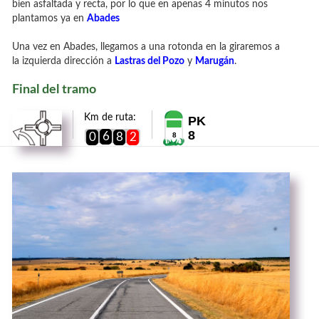
bien asfaltada y recta, por lo que en apenas 4 minutos nos
plantamos ya en
Abades
Una vez en Abades, llegamos a una rotonda en la giraremos a
la izquierda dirección a
Lastras del Pozo
y
Marugán
.
Final del tramo
Km de ruta:
PK
8
6
0
8
2
8