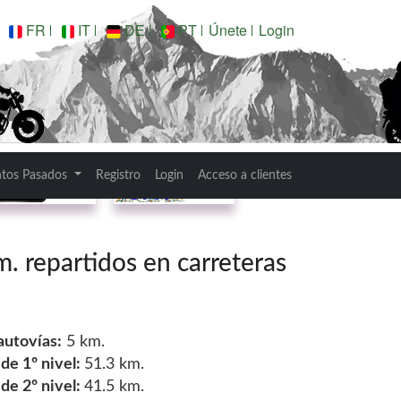
FR
IT
DE
PT
Únete
Login
Garmin
GPX
ntos Pasados
Registro
Login
Acceso a clientes
 repartidos en carreteras
autovías:
5 km.
e 1º nivel:
51.3 km.
e 2º nivel:
41.5 km.