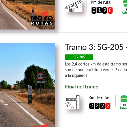
Km de ruta:
1
0
9
8
Tramo 3: SG-205 
SG-205
Los 2,4 cortos km de este tramo son
son de nomenclatura verde. Pasado 
a la izquierda.
Final del tramo
Km de ruta:
2
0
2
2
19