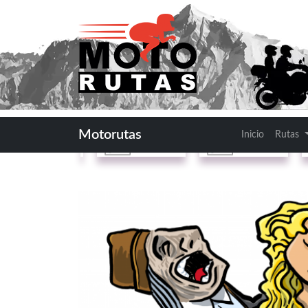
Rutas por
Segovia
: El Co
Ruta
Ruta
Motorutas
Inicio
Rutas
resumida
detallada