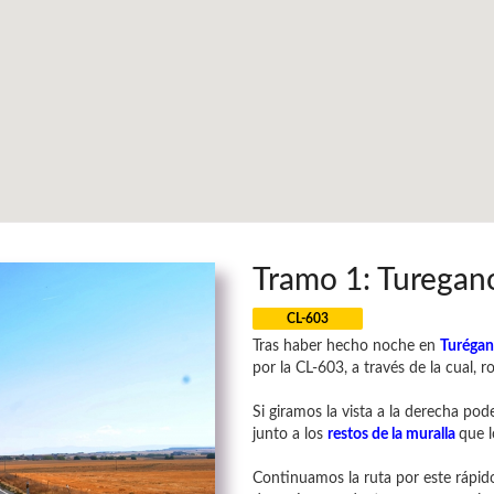
Tramo 1: Turegan
CL-603
Tras haber hecho noche en
Turéga
por la CL-603, a través de la cual,
Si giramos la vista a la derecha po
junto a los
restos de la muralla
que l
Continuamos la ruta por este rápi