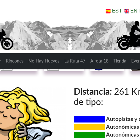
ES
EN
fre
Ruta con
Lugares de
Kmz
Rincones
No Hay Huevos
La Ruta 47
A rota 18
Tienda
Eve
fotos
interés
Distancia:
261 Km.
de tipo:
Autopistas y 
Autonómicas d
Autonómicas d