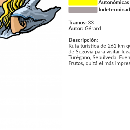
Autonómicas d
Indeterminada
Tramos:
33
Autor:
Gérard
Descripción:
Ruta turística de 261 km qu
de Segovia para visitar lu
Turégano, Sepúlveda, Fuen
Frutos, quizá el más impre