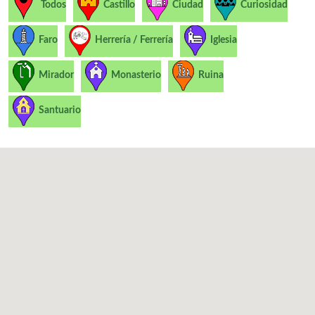
Todos
Castillo
Ciudad
Curiosidad
Faro
Herrería / Ferrería
Iglesia
Mirador
Monasterio
Ruina
Santuario