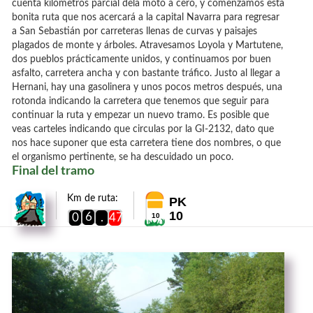
cuenta kilómetros parcial dela moto a cero, y comenzamos esta
bonita ruta que nos acercará a la capital Navarra para regresar
a San Sebastián por carreteras llenas de curvas y paisajes
plagados de monte y árboles. Atravesamos Loyola y Martutene,
dos pueblos prácticamente unidos, y continuamos por buen
asfalto, carretera ancha y con bastante tráfico. Justo al llegar a
Hernani, hay una gasolinera y unos pocos metros después, una
rotonda indicando la carretera que tenemos que seguir para
continuar la ruta y empezar un nuevo tramo. Es posible que
veas carteles indicando que circulas por la GI-2132, dato que
nos hace suponer que esta carretera tiene dos nombres, o que
el organismo pertinente, se ha descuidado un poco.
Final del tramo
Km de ruta:
PK
10
6
0
.
47
10