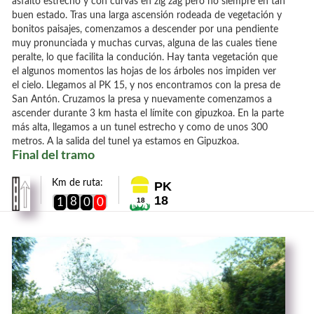
asfalto estrecho y con curvas en zig zag pero no siempre en tan
buen estado. Tras una larga ascensión rodeada de vegetación y
bonitos paisajes, comenzamos a descender por una pendiente
muy pronunciada y muchas curvas, alguna de las cuales tiene
peralte, lo que facilita la condución. Hay tanta vegetación que
el algunos momentos las hojas de los árboles nos impiden ver
el cielo. Llegamos al PK 15, y nos encontramos con la presa de
San Antón. Cruzamos la presa y nuevamente comenzamos a
ascender durante 3 km hasta el límite con gipuzkoa. En la parte
más alta, llegamos a un tunel estrecho y como de unos 300
metros. A la salida del tunel ya estamos en Gipuzkoa.
Final del tramo
Km de ruta:
PK
18
8
1
0
0
18