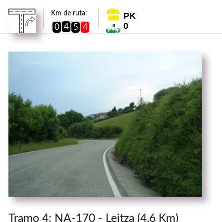
Km de ruta:
PK
0
4
0
5
4
0
Tramo 4: NA-170 - Leitza (4.6 Km)