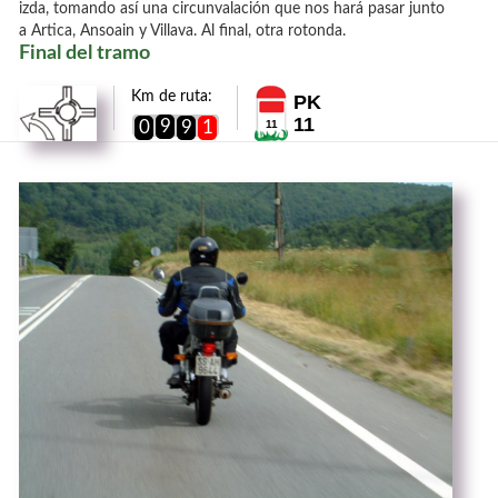
izda, tomando así una circunvalación que nos hará pasar junto
a Artica, Ansoain y Villava. Al final, otra rotonda.
Final del tramo
Km de ruta:
PK
11
9
0
9
1
11