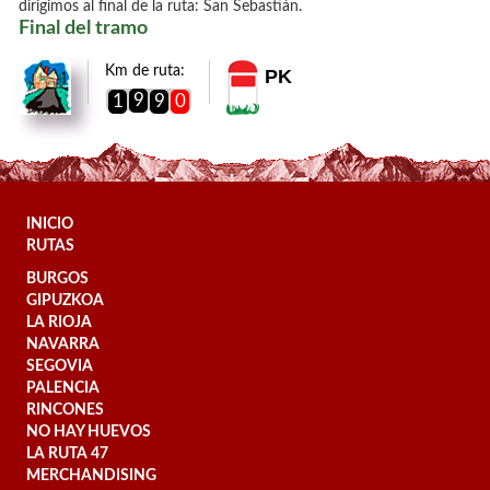
dirigimos al final de la ruta: San Sebastián.
Final del tramo
Km de ruta:
PK
9
1
9
0
INICIO
RUTAS
BURGOS
GIPUZKOA
LA RIOJA
NAVARRA
SEGOVIA
PALENCIA
RINCONES
NO HAY HUEVOS
LA RUTA 47
MERCHANDISING