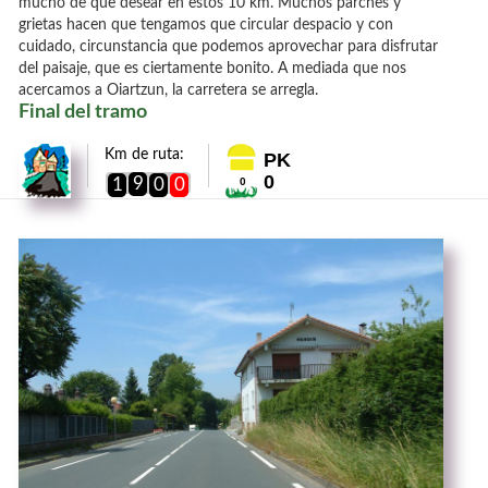
mucho de que desear en estos 10 km. Muchos parches y
grietas hacen que tengamos que circular despacio y con
cuidado, circunstancia que podemos aprovechar para disfrutar
del paisaje, que es ciertamente bonito. A mediada que nos
acercamos a Oiartzun, la carretera se arregla.
Final del tramo
Km de ruta:
PK
0
9
1
0
0
0