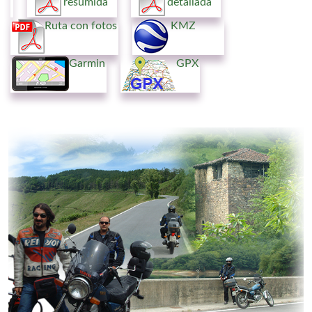
resumida
detallada
Ruta con fotos
KMZ
Garmin
GPX