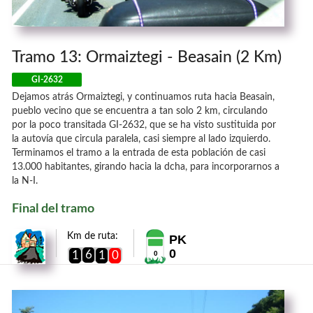
Tramo 13: Ormaiztegi - Beasain (2 Km)
GI-2632
Dejamos atrás Ormaiztegi, y continuamos ruta hacia Beasain,
pueblo vecino que se encuentra a tan solo 2 km, circulando
por la poco transitada GI-2632, que se ha visto sustituida por
la autovía que circula paralela, casi siempre al lado izquierdo.
Terminamos el tramo a la entrada de esta población de casi
13.000 habitantes, girando hacia la dcha, para incorporarnos a
la N-I.
Final del tramo
Km de ruta:
PK
0
6
1
1
0
0