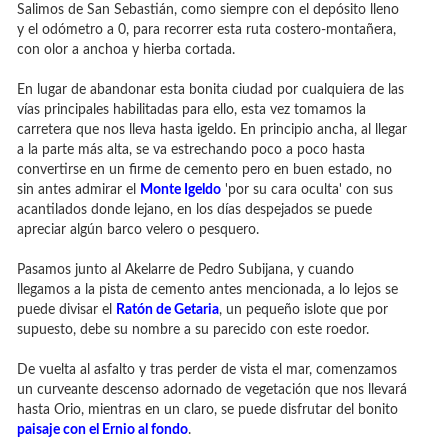
Salimos de San Sebastián, como siempre con el depósito lleno
y el odómetro a 0, para recorrer esta ruta costero-montañera,
con olor a anchoa y hierba cortada.
En lugar de abandonar esta bonita ciudad por cualquiera de las
vías principales habilitadas para ello, esta vez tomamos la
carretera que nos lleva hasta igeldo. En principio ancha, al llegar
a la parte más alta, se va estrechando poco a poco hasta
convertirse en un firme de cemento pero en buen estado, no
sin antes admirar el
Monte Igeldo
'por su cara oculta' con sus
acantilados donde lejano, en los días despejados se puede
apreciar algún barco velero o pesquero.
Pasamos junto al Akelarre de Pedro Subijana, y cuando
llegamos a la pista de cemento antes mencionada, a lo lejos se
puede divisar el
Ratón de Getaria
, un pequeño islote que por
supuesto, debe su nombre a su parecido con este roedor.
De vuelta al asfalto y tras perder de vista el mar, comenzamos
un curveante descenso adornado de vegetación que nos llevará
hasta Orio, mientras en un claro, se puede disfrutar del bonito
paisaje con el Ernio al fondo
.