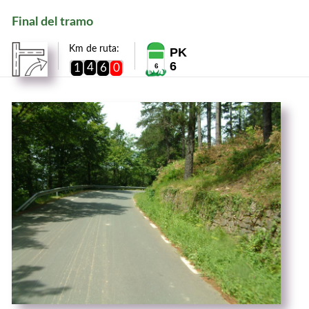
Final del tramo
Km de ruta:
PK
6
4
1
6
0
6