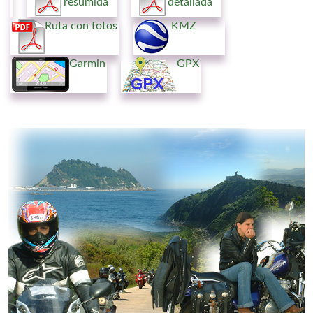
resumida
detallada
Ruta con fotos
KMZ
Garmin
GPX