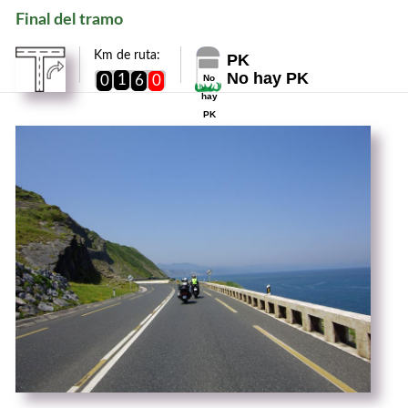
Final del tramo
Km de ruta:
PK
No hay PK
1
0
6
0
No
hay
PK