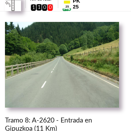
PK
25
1
1
0
0
25
Tramo 8: A-2620 - Entrada en
Gipuzkoa (11 Km)