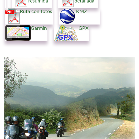
resumida
detallada
Ruta con fotos
KMZ
Garmin
GPX