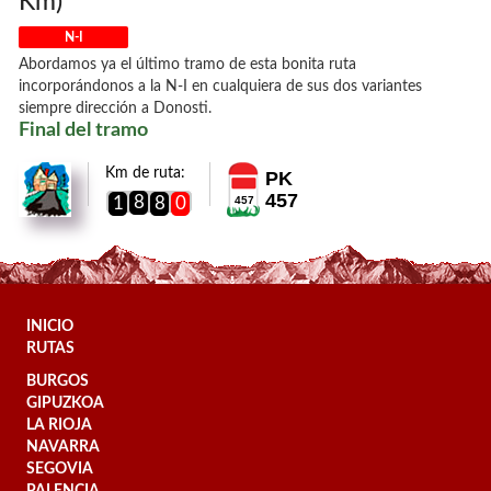
Km)
N-I
Abordamos ya el último tramo de esta bonita ruta
incorporándonos a la N-I en cualquiera de sus dos variantes
siempre dirección a Donosti.
Final del tramo
Km de ruta:
PK
457
8
1
8
0
457
INICIO
RUTAS
BURGOS
GIPUZKOA
LA RIOJA
NAVARRA
SEGOVIA