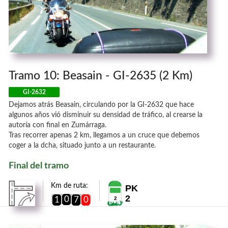
Tramo 10: Beasain - GI-2635 (2 Km)
GI-2632
Dejamos atrás Beasain, circulando por la GI-2632 que hace
algunos años vió disminuir su densidad de tráfico, al crearse la
autoría con final en Zumárraga.
Tras recorrer apenas 2 km, llegamos a un cruce que debemos
coger a la dcha, situado junto a un restaurante.
Final del tramo
Km de ruta:
PK
2
0
1
7
0
2