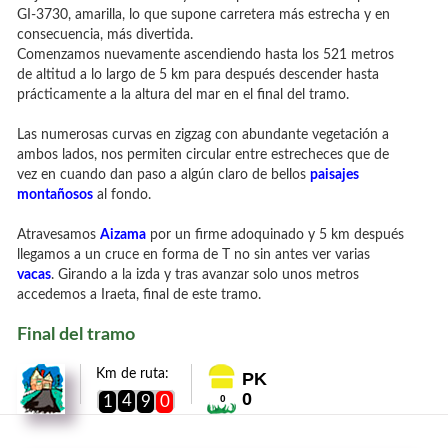
GI-3730, amarilla, lo que supone carretera más estrecha y en
consecuencia, más divertida.
Comenzamos nuevamente ascendiendo hasta los 521 metros
de altitud a lo largo de 5 km para después descender hasta
prácticamente a la altura del mar en el final del tramo.
Las numerosas curvas en zigzag con abundante vegetación a
ambos lados, nos permiten circular entre estrecheces que de
vez en cuando dan paso a algún claro de bellos
paisajes
montañosos
al fondo.
Atravesamos
Aizama
por un firme adoquinado y 5 km después
llegamos a un cruce en forma de T no sin antes ver varias
vacas
. Girando a la izda y tras avanzar solo unos metros
accedemos a Iraeta, final de este tramo.
Final del tramo
Km de ruta:
PK
0
4
1
9
0
0