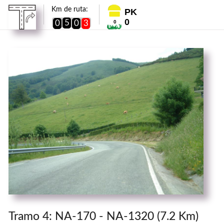
Km de ruta:
PK
0
5
0
0
3
0
Tramo 4: NA-170 - NA-1320 (7.2 Km)