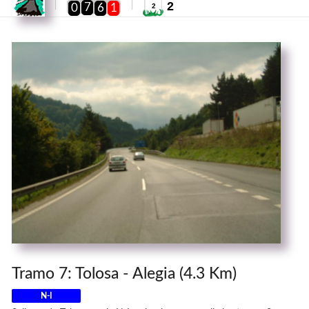
2
7
0
6
1
2
Tramo 7: Tolosa - Alegia (4.3 Km)
N-I