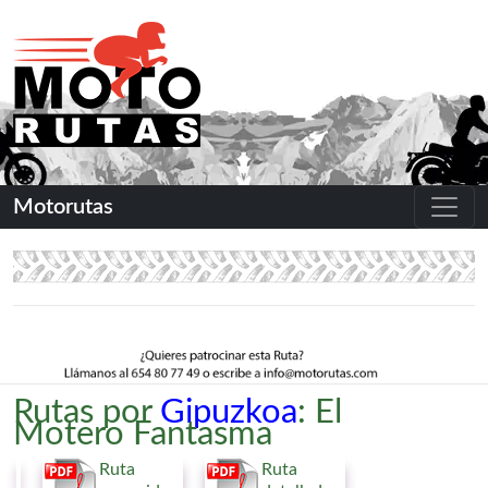
Motorutas
Rutas por
Gipuzkoa
: El
Motero Fantasma
Ruta
Ruta