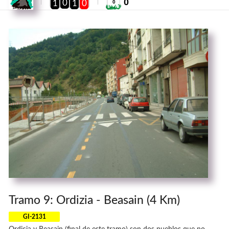
0
0
1
1
0
0
Tramo 9: Ordizia - Beasain (4 Km)
GI-2131