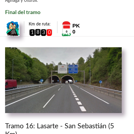
Aginaga y Usurbil.
Final del tramo
Km de ruta:
PK
0
8
1
3
0
0
Tramo 16: Lasarte - San Sebastián (5