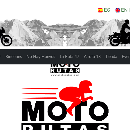
ES
EN
ISHED GENTLEMAN 
Rincones
No Hay Huevos
La Ruta 47
A rota 18
Tienda
Eve