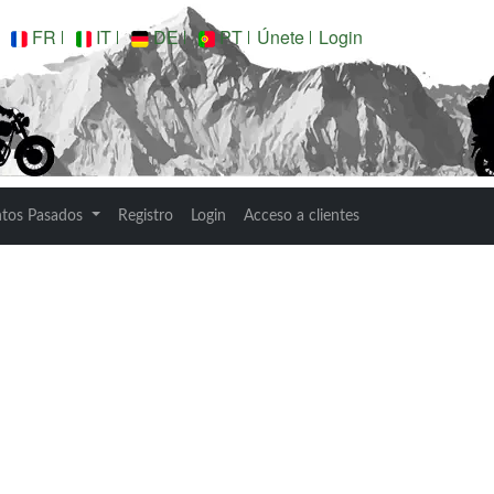
FR
IT
DE
PT
Únete
Login
RIDE 2023
ntos Pasados
Registro
Login
Acceso a clientes