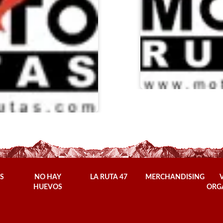
S
NO HAY
LA RUTA 47
MERCHANDISING
HUEVOS
ORG