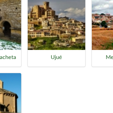
racheta
Ujué
Me