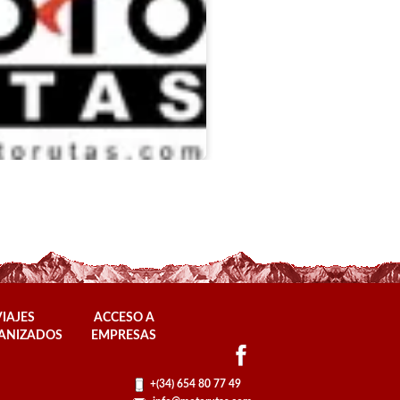
VIAJES
ACCESO A
ANIZADOS
EMPRESAS
+(34) 654 80 77 49