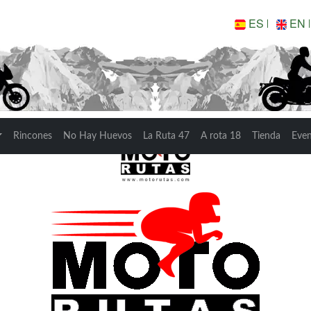
ES
EN
VARRA MOTO BIKER 
Rincones
No Hay Huevos
La Ruta 47
A rota 18
Tienda
Eve