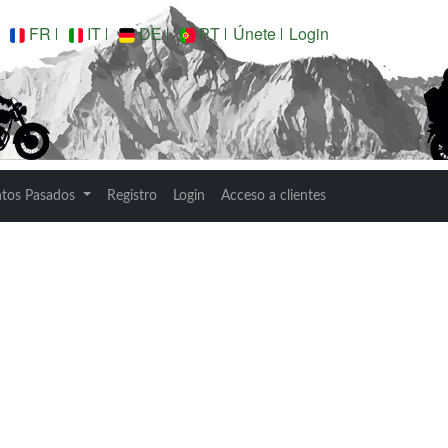
FR
IT
DE
PT
Únete
Login
SUR
ntos Pasados
Registro
Login
Acceso a clientes