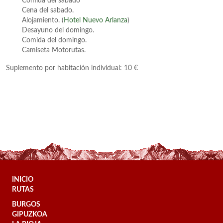
Comida del sabado
Cena del sabado.
Alojamiento. (
Hotel Nuevo Arlanza
)
Desayuno del domingo.
Comida del domingo.
Camiseta Motorutas.
Suplemento por habitación individual: 10 €
INICIO
RUTAS
BURGOS
GIPUZKOA